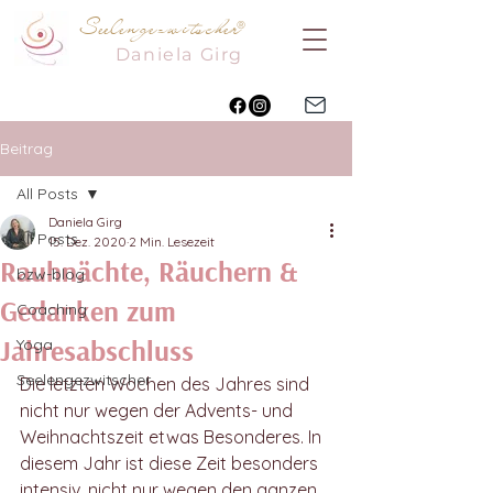
Seelengezwitscher
®
Daniela
Girg
Beitrag
All Posts
Daniela Girg
All Posts
15. Dez. 2020
2 Min. Lesezeit
Rauhnächte, Räuchern &
bzw-blog
Gedanken zum
Coaching
Jahresabschluss
Yoga
Seelengezwitscher
Die letzten Wochen des Jahres sind 
nicht nur wegen der Advents- und 
Weihnachtszeit etwas Besonderes. In 
diesem Jahr ist diese Zeit besonders 
intensiv, nicht nur wegen den ganzen 