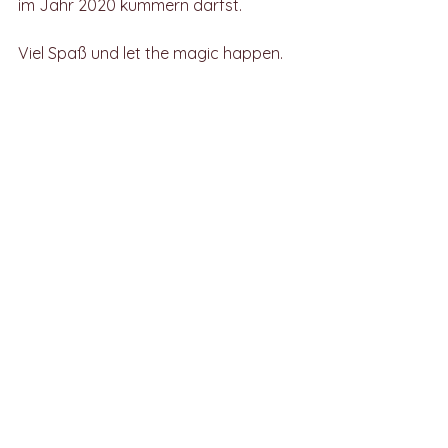
im Jahr 2020 kümmern darfst.
Viel Spaß und let the magic happen.
bzw-blog
Yoga
Seelengezwitscher
Alle ansehen
Aktuelle Beiträge