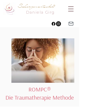
Seelengezwitscher
®
Daniela
Girg
ROMPC®
Die Traumatherapie Methode