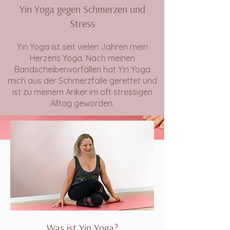
Yin Yoga gegen Schmerzen und
Stress
Yin Yoga ist seit vielen Jahren mein
Herzens Yoga. Nach meinen
Bandscheibenvorfällen hat Yin Yoga
mich aus der Schmerzfalle gerettet und
ist zu meinem Anker im oft stressigen
Alltag geworden.
Was ist Yin Yoga?