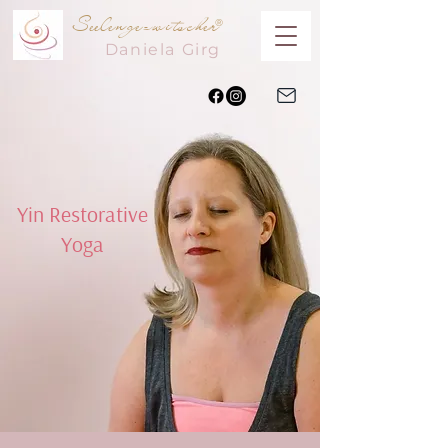
Seelengezwitscher
®
Daniela
Girg
Yin Restorative
Yoga