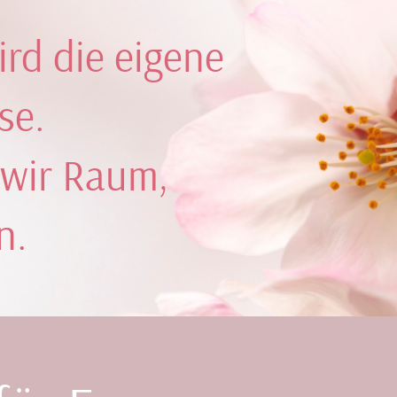
rd die eigene
se.
 wir Raum,
n.