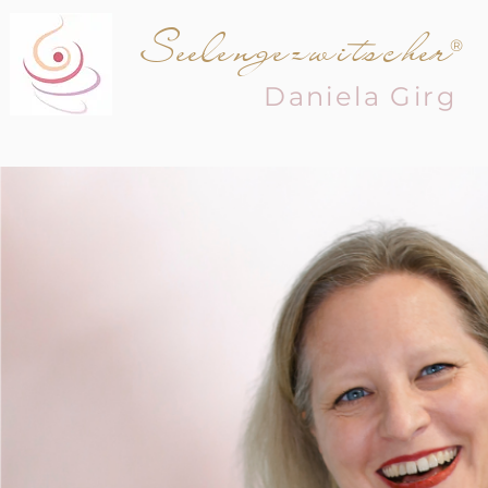
Seelengezwitscher
®
Daniela
Girg