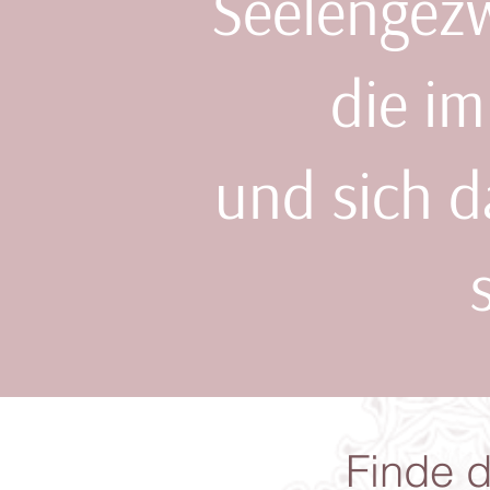
Seelengezw
die im
und sich d
Finde d