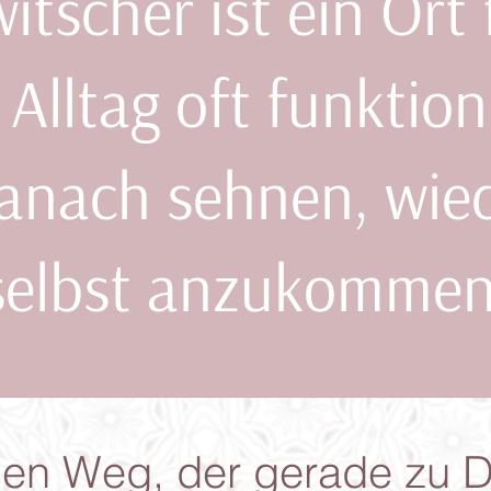
itscher ist ein Ort 
 Alltag oft funktion
anach sehnen, wied
selbst anzukommen
en Weg, der gerade zu D