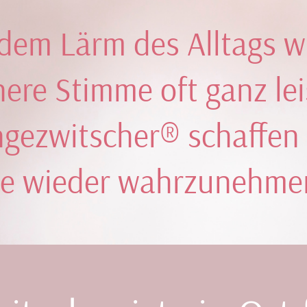
 dem Lärm des Alltags wi
nere Stimme oft ganz lei
ngezwitscher® schaffen
ie wieder wahrzunehme