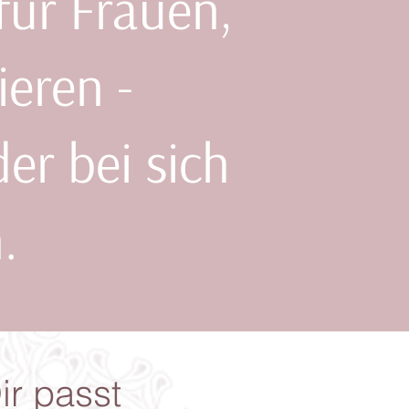
für Frauen,
ieren -
er bei sich
.
ir passt