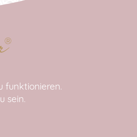
r
®
u funktionieren.
u sein.