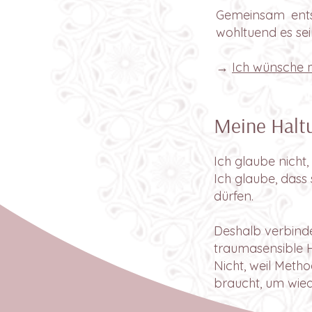
Gemeinsam entsc
wohltuend es sei
→
Ich wünsche m
Meine Halt
Ich glaube nicht
Ich glaube, dass
dürfen.
Deshalb verbinde
traumasensible H
Nicht, weil Meth
braucht, um wied