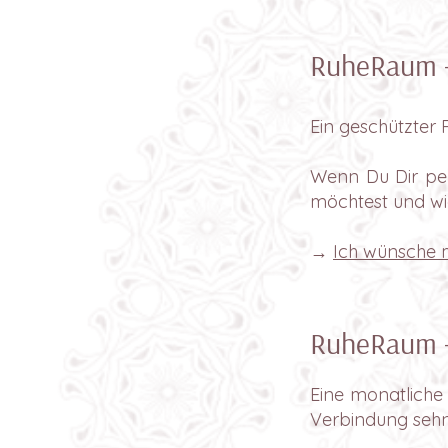
RuheRaum – 
Ein geschützter 
Wenn Du Dir per
möchtest und wi
→
Ich wünsche m
RuheRaum –
Eine monatliche
Verbindung seh