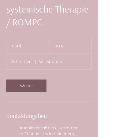
systemische Therapie
/ ROMPC
90
Euro
1 Std.
1
90 €
S
t
Schmitten
|
Wiesbaden
d
Weiter
Kontaktangaben
Brunhildestraße 39, Schmitten
im Taunus-Niederreifenberg,