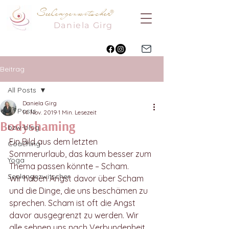
Seelengezwitscher
®
Daniela
Girg
Beitrag
All Posts
Daniela Girg
All Posts
14. Nov. 2019
1 Min. Lesezeit
Bodyshaming
bzw-blog
Ein Bild aus dem letzten 
Coaching
Sommerurlaub, das kaum besser zum 
Yoga
Thema passen könnte – Scham.
Seelengezwitscher
Wir haben Angst davor über Scham 
und die Dinge, die uns beschämen zu 
sprechen. Scham ist oft die Angst 
davor ausgegrenzt zu werden. Wir 
alle sehnen uns nach Verbundenheit 