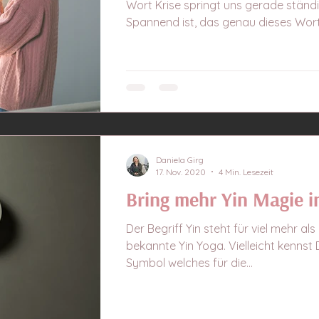
Wort Krise springt uns gerade ständ
Spannend ist, das genau dieses Wort.
Daniela Girg
17. Nov. 2020
4 Min. Lesezeit
Bring mehr Yin Magie i
Der Begriff Yin steht für viel mehr als
bekannte Yin Yoga. Vielleicht kennst
Symbol welches für die...