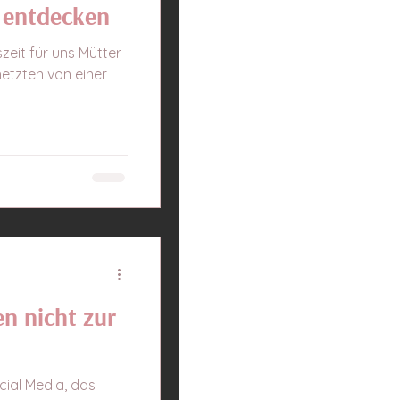
 entdecken
zeit für uns Mütter
hetzten von einer
n nicht zur
cial Media, das