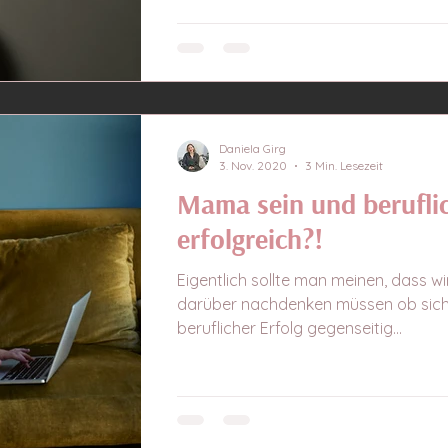
Daniela Girg
3. Nov. 2020
3 Min. Lesezeit
Mama sein und berufli
erfolgreich?!
Eigentlich sollte man meinen, dass w
darüber nachdenken müssen ob sic
beruflicher Erfolg gegenseitig...