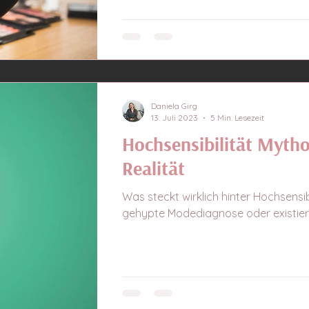
Daniela Girg
13. Juli 2023
5 Min. Lesezeit
Hochsensibilität Myth
Realität
Was steckt wirklich hinter Hochsensibi
gehypte Modediagnose oder existiert