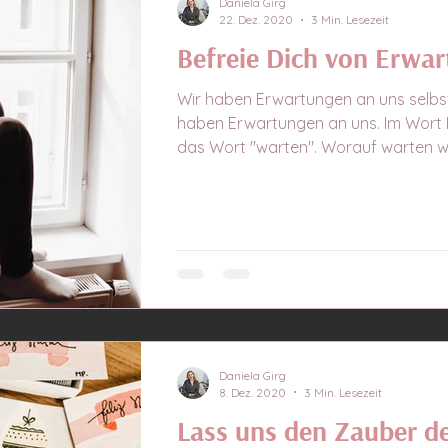
Daniela Girg
22. Dez. 2020
3 Min. Lesezeit
Befreie Dich von Erwa
Wir haben Erwartungen an uns selbs
haben Erwartungen an uns. Im Wort 
das Wort "warten". Worauf warten wir
Daniela Girg
8. Dez. 2020
3 Min. Lesezeit
Lass uns den Zauber d