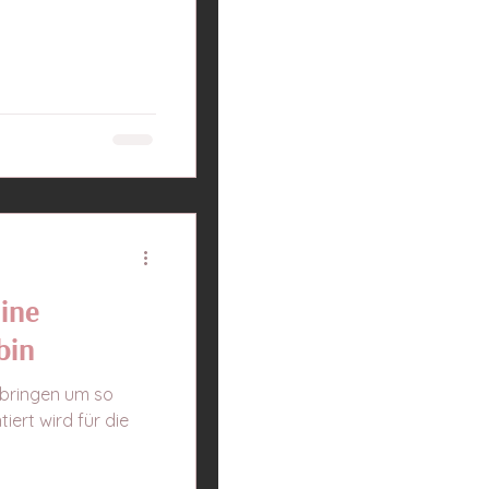
ine
bin
rbringen um so
iert wird für die