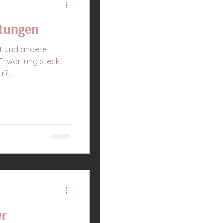
rtungen
t und andere
Erwartung steckt
?...
er