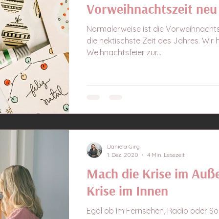
Vorweihnachtszeit neu
Normalerweise ist die Vorweihnachts
die hektischste Zeit des Jahres. Wir 
Weihnachtsfeier zur...
Daniela Girg
1. Dez. 2020
4 Min. Lesezeit
Mach die Krise im Auße
Krise im Innen
Egal ob im Fernsehen, Radio oder So