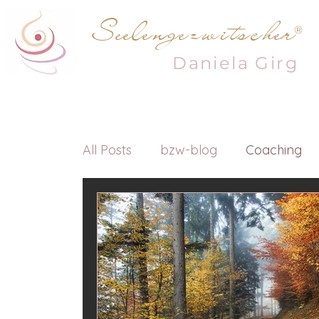
Seelengezwitscher
®
Daniela
Girg
All Posts
bzw-blog
Coaching