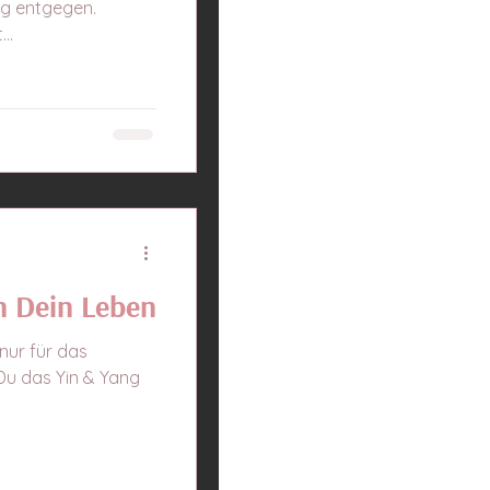
ig entgegen.
..
n Dein Leben
 nur für das
 Du das Yin & Yang