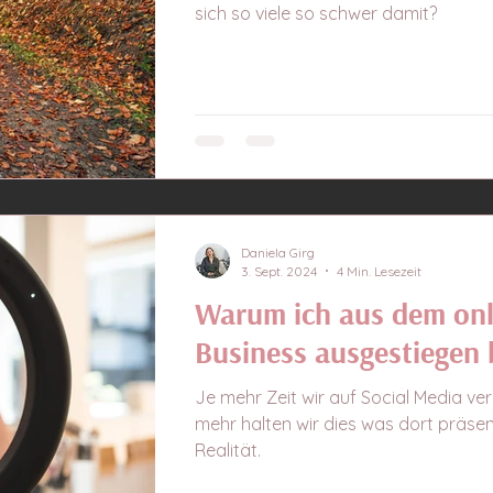
sich so viele so schwer damit?
Daniela Girg
3. Sept. 2024
4 Min. Lesezeit
Warum ich aus dem onl
Business ausgestiegen 
Je mehr Zeit wir auf Social Media ve
mehr halten wir dies was dort präsent
Realität.