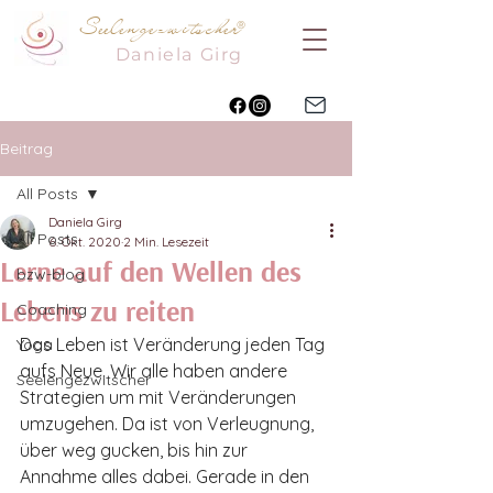
Seelengezwitscher
®
Daniela
Girg
Beitrag
All Posts
Daniela Girg
All Posts
6. Okt. 2020
2 Min. Lesezeit
Lerne auf den Wellen des
bzw-blog
Lebens zu reiten
Coaching
Das Leben ist Veränderung jeden Tag 
Yoga
aufs Neue. Wir alle haben andere 
Seelengezwitscher
Strategien um mit Veränderungen 
umzugehen. Da ist von Verleugnung, 
über weg gucken, bis hin zur 
Annahme alles dabei. Gerade in den 