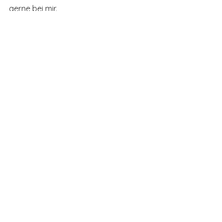
gerne bei mir.
bzw-blog
Coaching
Yoga
Alle ansehen
Aktuelle Beiträge