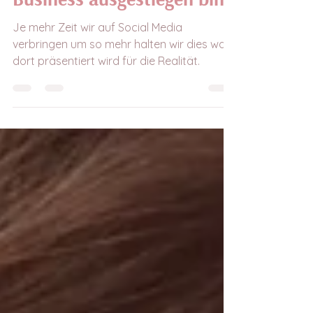
3. Sept. 2024
4 Min. Lesezeit
Warum ich aus dem online
Business ausgestiegen bin
Je mehr Zeit wir auf Social Media
verbringen um so mehr halten wir dies was
dort präsentiert wird für die Realität.