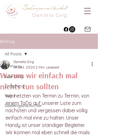
Seelengezwitscher
®
Daniela
Girg
Beitrag
All Posts
Daniela Girg
All Posts
13. Okt. 2020
2 Min. Lesezeit
Warum wir einfach mal
bzw-blog
nichts tun sollten
Coaching
Wir hetzten von Termin zu Termin, von 
Yoga
einem ToDo auf unserer Liste zum 
Seelengezwitscher
nächsten und vergessen dabei völlig 
einfach mal inne zu halten. Unser 
Handy ist unser ständiger Begleiter. 
Wir können mal eben schnell die mails 