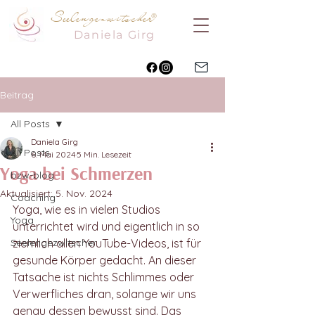
Seelengezwitscher
®
Daniela
Girg
Beitrag
All Posts
Daniela Girg
All Posts
6. Mai 2024
5 Min. Lesezeit
Yoga bei Schmerzen
bzw-blog
Aktualisiert:
5. Nov. 2024
Coaching
Yoga, wie es in vielen Studios 
Yoga
unterrichtet wird und eigentlich in so 
Seelengezwitscher
ziemlich allen YouTube-Videos, ist für 
gesunde Körper gedacht. An dieser 
Tatsache ist nichts Schlimmes oder 
Verwerfliches dran, solange wir uns 
genau dessen bewusst sind. Das 