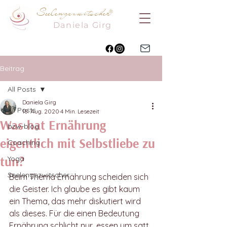
Seelengezwitscher
®
Daniela
Girg
Beitrag
All Posts
Daniela Girg
All Posts
18. Aug. 2020
4 Min. Lesezeit
Was hat Ernährung
bzw-blog
eigentlich mit Selbstliebe zu
Coaching
tun?
Yoga
Seelengezwitscher
Beim Thema Ernährung scheiden sich 
die Geister. Ich glaube es gibt kaum 
ein Thema, das mehr diskutiert wird 
als dieses. Für die einen Bedeutung 
Ernährung schlicht nur, essen um satt 