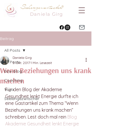
Seelengezwitscher
®
Daniela
Girg
Beitrag
All Posts
Daniela Girg
All Posts
5. Okt. 2017
1 Min. Lesezeit
Wenn Beziehungen uns krank
bzw-blog
machen
Coaching
Für den Blog der Akademie 
Yoga
Gesundheit lenkt Energie durfte ich 
Seelengezwitscher
eine Gastartikel zum Thema “Wenn 
Beziehungen uns krank machen” 
schreiben. Lest doch mal rein 
Blog 
Akademie Gesundheit lenkt Energie